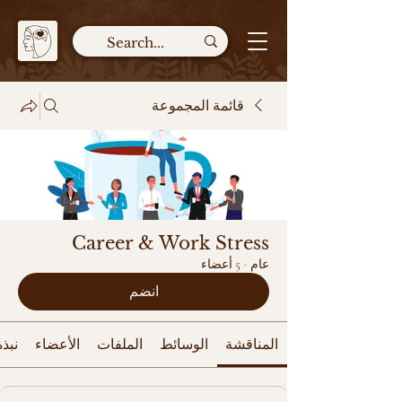
قائمة المجموعة
Career & Work Stress
عام
·
5 أعضاء
انضم
المناقشة
الوسائط
الملفات
الأعضاء
نبذة