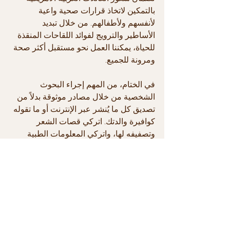
بالتمكين لاتخاذ قرارات صحية واعية 
لأنفسهم ولأطفالهم. من خلال تبديد 
الأساطير والترويج لفوائد اللقاحات المنقذة 
للحياة، يمكننا العمل نحو مستقبل أكثر صحة 
ومرونة للجميع.
في الختام، من المهم إجراء البحوث 
الشخصية من خلال مصادر موثوقة بدلاً من 
تصديق كل ما يُنشر عبر الإنترنت أو ما تقوله 
كوافيرة والدتك. اتركي قصات الشعر 
وتصفيفه لها، واتركي المعلومات الطبية 
للمهنيين الطبيين وأطباء الأطفال الذين 
خضعوا لسنوات عديدة من التعليم والتدريب 
لعلاج أطفالك والذين يرغبون فقط في 
الحفاظ على سلامتهم وصحتهم.
انضموا إلينا في بناء مجتمع عربي أمريكي 
أقوى وأكثر صحة. تابعونا على وسائل 