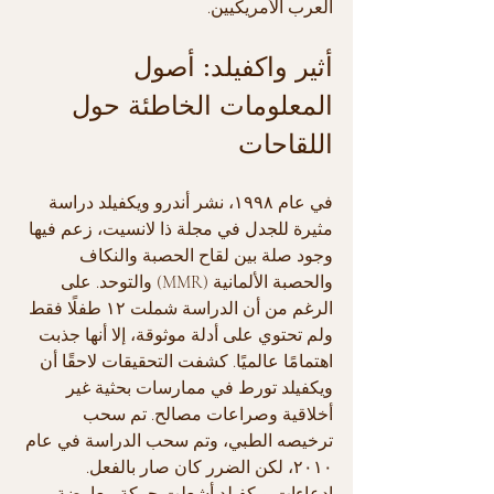
العرب الأمريكيين.
أثير واكفيلد: أصول 
المعلومات الخاطئة حول 
اللقاحات
في عام ١٩٩٨، نشر أندرو ويكفيلد دراسة 
مثيرة للجدل في مجلة ذا لانسيت، زعم فيها 
وجود صلة بين لقاح الحصبة والنكاف 
والحصبة الألمانية (MMR) والتوحد. على 
الرغم من أن الدراسة شملت ١٢ طفلًا فقط 
ولم تحتوي على أدلة موثوقة، إلا أنها جذبت 
اهتمامًا عالميًا. كشفت التحقيقات لاحقًا أن 
ويكفيلد تورط في ممارسات بحثية غير 
أخلاقية وصراعات مصالح. تم سحب 
ترخيصه الطبي، وتم سحب الدراسة في عام 
٢٠١٠، لكن الضرر كان صار بالفعل. 
ادعاءات ويكفيلد أشعلت حركة معارضة 