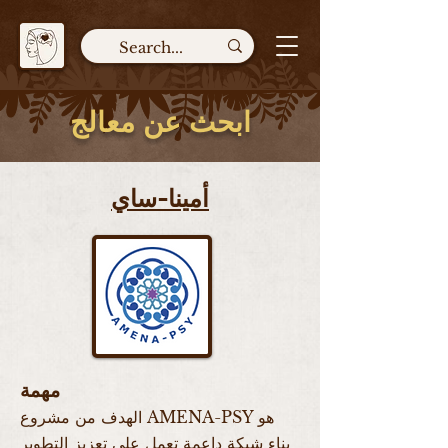
ابحث عن معالج
أمينا-ساي
مهمة
الهدف من مشروع AMENA-PSY هو
بناء شبكة داعمة تعمل على تعزيز التطوير